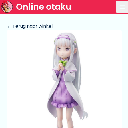
Online otaku
Op
← Terug naar winkel