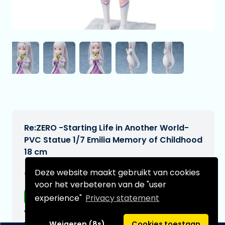
Re:ZERO -Starting Life in Another World-
PVC Statue 1/7 Emilia Memory of Childhood
18 cm
€164,95
Deze website maakt gebruikt van cookies
[Onder voorbehoud]
voor het verbeteren van de "user
Gratis verzending
experience"
Privacy statement
Verwachtte leverdatum:
n.v.t.
Weigeren (8s)
Cookies toestaan