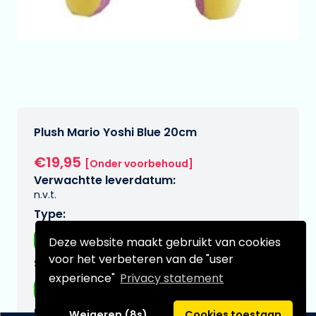
Plush Mario Yoshi Blue 20cm
€19,95
[Onder voorbehoud]
Verwachtte leverdatum:
n.v.t.
Type:
Plushes
Deze website maakt gebruikt van cookies
voor het verbeteren van de "user
Serie:
experience"
Privacy statement
Mario, super
Merk:
Weigeren (8s)
Cookies toestaan