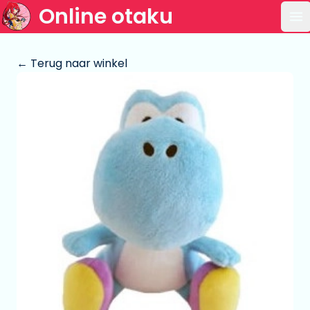
Online otaku
Op
← Terug naar winkel