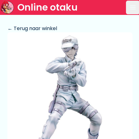
Online otaku
Op
← Terug naar winkel