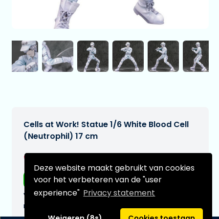
Cells at Work! Statue 1/6 White Blood Cell
(Neutrophil) 17 cm
€199,95
[Onder voorbehoud]
Deze website maakt gebruikt van cookies
voor het verbeteren van de "user
Gratis verzending
experience"
Privacy statement
Verwachtte leverdatum:
n.v.t.
Weigeren (8s)
Cookies toestaan