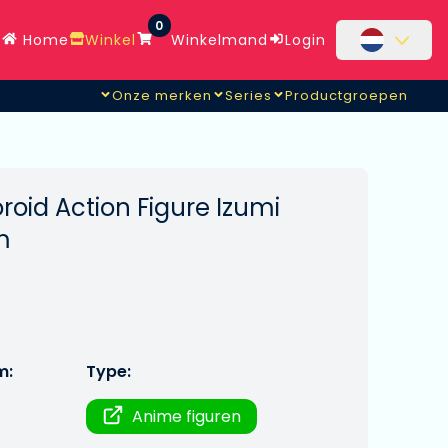
0
Home
Winkel
Winkelmand
Login
Onze merken
Series
Productgroepen
oid Action Figure Izumi
m
m:
Type:
Anime figuren