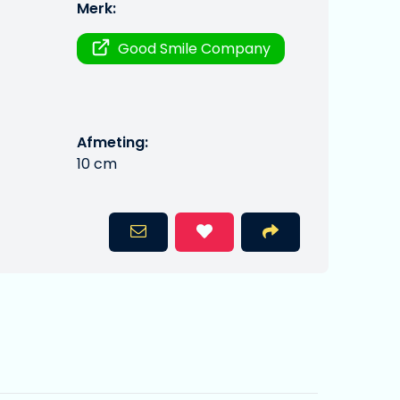
Merk:
Good Smile Company
Afmeting:
10 cm