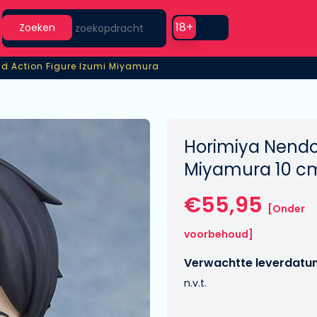
Search
Use setting
18+
Zoeken
d Action Figure Izumi Miyamura
d Action Figure Izumi Miyamura
Horimiya Nendor
Miyamura 10 c
€55,95
[Onder
voorbehoud]
Verwachtte leverdatu
n.v.t.