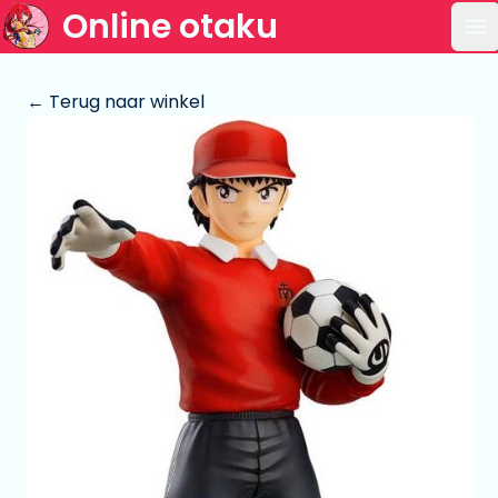
Online otaku
Op
← Terug naar winkel