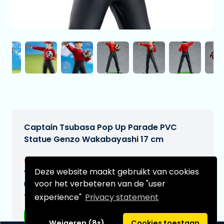
Captain Tsubasa Pop Up Parade PVC
Statue Genzo Wakabayashi 17 cm
€40,95
[Onder voorbehoud]
Deze website maakt gebruikt van cookies
Verwachtte leverdatum:
voor het verbeteren van de "user
n.v.t.
experience"
Privacy statement
Type:
Anime figuren
Weigeren (8s)
Cookies toestaan