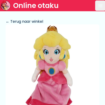
Online otaku
Op
← Terug naar winkel