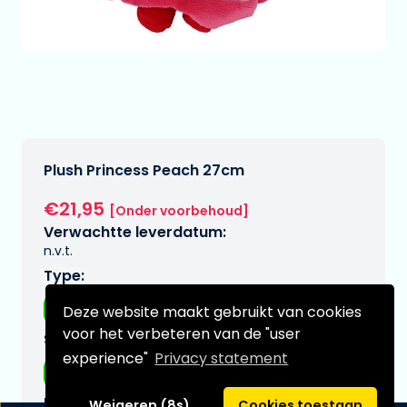
Plush Princess Peach 27cm
€21,95
[Onder voorbehoud]
Verwachtte leverdatum:
n.v.t.
Type:
Plushes
Deze website maakt gebruikt van cookies
voor het verbeteren van de "user
Serie:
experience"
Privacy statement
Mario, super
Merk:
Weigeren (8s)
Cookies toestaan