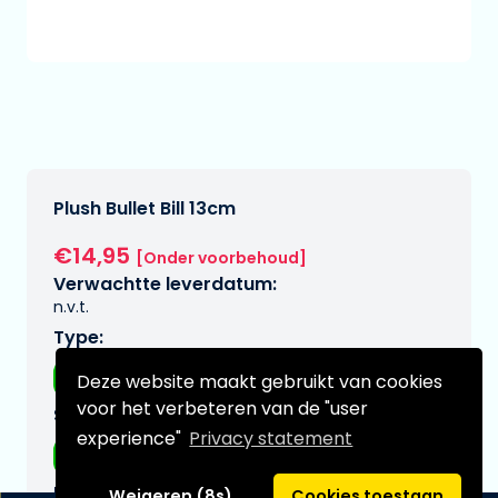
Plush Bullet Bill 13cm
€14,95
[Onder voorbehoud]
Verwachtte leverdatum:
n.v.t.
Type:
Plushes
Deze website maakt gebruikt van cookies
voor het verbeteren van de "user
Serie:
experience"
Privacy statement
Mario, super
Merk:
Weigeren (8s)
Cookies toestaan