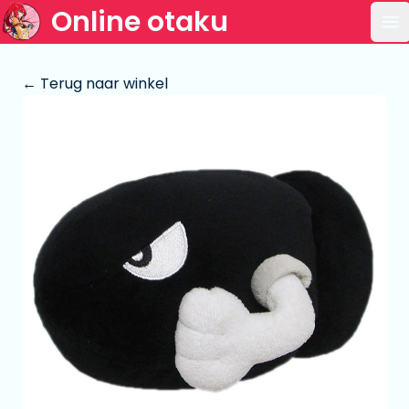
Online otaku
Op
← Terug naar winkel