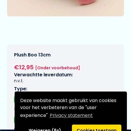
Plush Boo 13cm
€12,95
[Onder voorbehoud]
Verwachtte leverdatum:
n.v.t.
Type:
Plushes
Deze website maakt gebruikt van cookies
voor het verbeteren van de "user
Serie:
experience"
Privacy statement
Mario, super
Merk:
Weigeren (8s)
Cookies toestaan