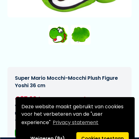
Super Mario Mocchi-Mocchi Plush Figure
Yoshi 36 cm
€37,99
[Onder voorbehoud]
Deze website maakt gebruikt van cookies
Verwachtte leverdatum:
n.v.t.
voor het verbeteren van de "user
Type:
experience"
Privacy statement
Plushes
Weigeren (8s)
Cookies toestaan