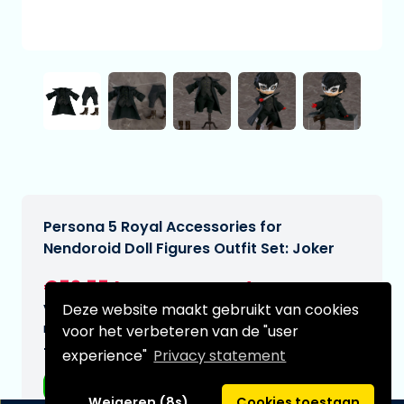
Persona 5 Royal Accessories for
Nendoroid Doll Figures Outfit Set: Joker
€52,55
[Onder voorbehoud]
Deze website maakt gebruikt van cookies
Verwachtte leverdatum:
n.v.t.
voor het verbeteren van de "user
Type:
experience"
Privacy statement
Anime figuren
Weigeren (8s)
Cookies toestaan