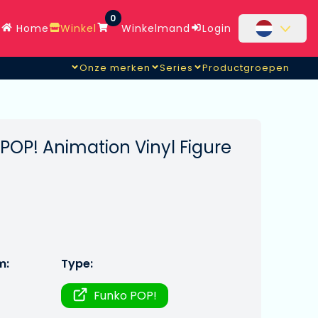
0
Home
Winkel
Winkelmand
Login
Onze merken
Series
Productgroepen
OP! Animation Vinyl Figure
m:
Type:
Funko POP!