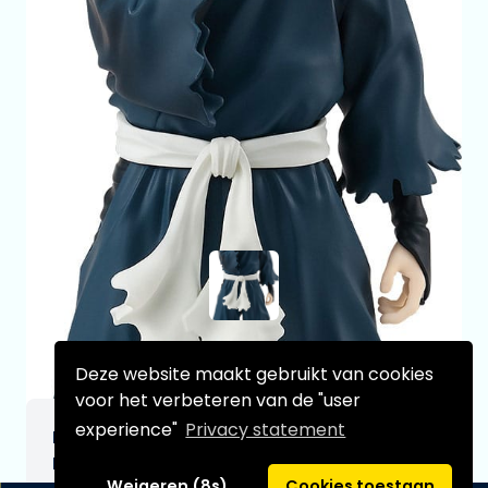
Deze website maakt gebruikt van cookies
voor het verbeteren van de "user
experience"
Privacy statement
Hell's Paradise: Jigokuraku FriendsPop Up
Parade PVC Statue Gabimaru 15 cm
Weigeren (8s)
Cookies toestaan