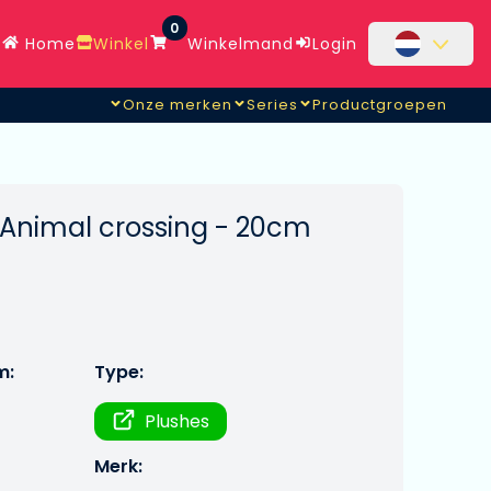
0
Home
Winkel
Winkelmand
Login
Onze merken
Series
Productgroepen
- Animal crossing - 20cm
m:
Type:
Plushes
Merk: