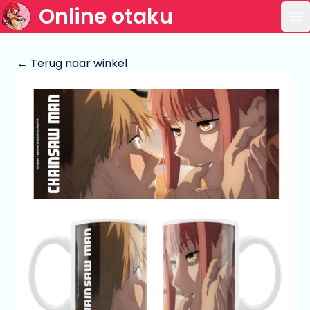
Online otaku
Op
← Terug naar winkel