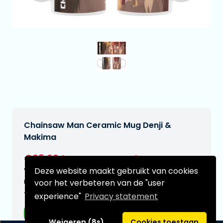
Chainsaw Man Ceramic Mug Denji &
Makima
€23,99
[Onder voorbehoud]
Deze website maakt gebruikt van cookies
Verwachtte leverdatum:
n.v.t.
voor het verbeteren van de "user
Type:
experience"
Privacy statement
Mokken
Weigeren (8s)
Cookies toestaan