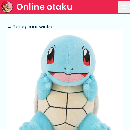
Online otaku
Op
← Terug naar winkel