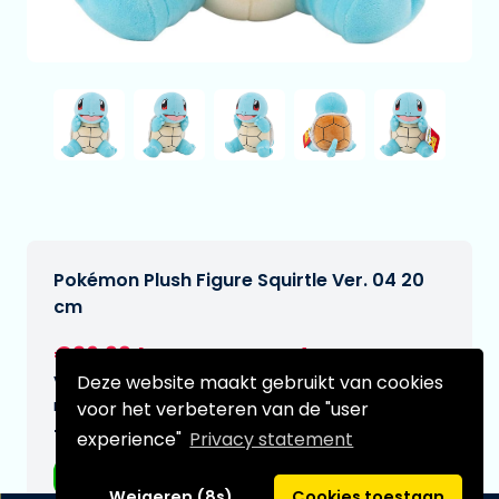
Pokémon Plush Figure Squirtle Ver. 04 20
cm
€26,99
[Onder voorbehoud]
Deze website maakt gebruikt van cookies
Verwachtte leverdatum:
n.v.t.
voor het verbeteren van de "user
Type:
experience"
Privacy statement
Plushes
Weigeren (8s)
Cookies toestaan