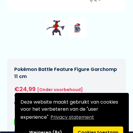
Pokémon Battle Feature Figure Garchomp
11 cm
€24,99
[Onder voorbehoud]
Verwachtte leverdatum:
Deze website maakt gebruikt van cookies
n.v.t.
voor het verbeteren van de "user
Type:
experience"
Privacy statement
Anime figuren
Serie:
Weigeren (8s)
Cookies toestaan