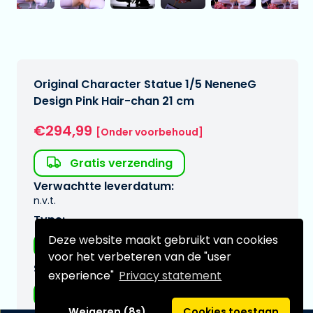
Original Character Statue 1/5 NeneneG
Design Pink Hair-chan 21 cm
€294,99
[Onder voorbehoud]
Gratis verzending
Verwachtte leverdatum:
n.v.t.
Type:
Deze website maakt gebruikt van cookies
Hentai figuren
voor het verbeteren van de "user
Serie:
experience"
Privacy statement
Original Character
Weigeren (8s)
Cookies toestaan