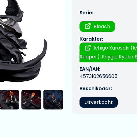
Serie:
Bleach
Karakter:
Ichigo Kurosaki (Ic
Reaper), Itsygo, Ryoka 
EAN/IAN:
4573102656605
Beschikbaar:
Uitverkocht