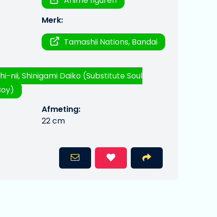
Anime figuren
Merk:
Tamashii Nations, Bandai
hi-nii, Shinigami Daiko (Substitute Soul
Boy)
Afmeting:
22 cm