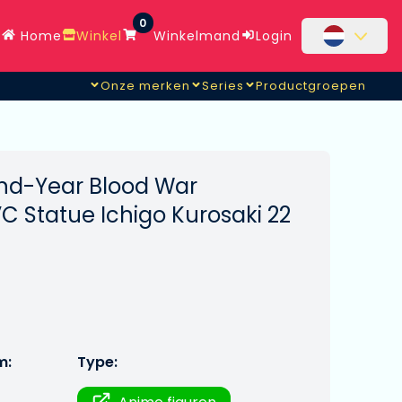
0
Home
Winkel
Winkelmand
Login
Onze merken
Series
Productgroepen
nd-Year Blood War
C Statue Ichigo Kurosaki 22
m:
Type: