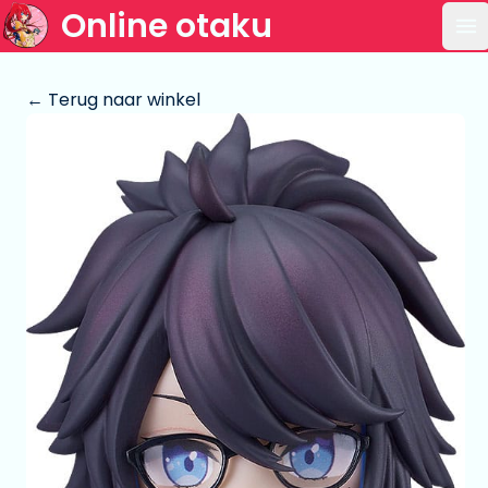
Online otaku
Op
← Terug naar winkel