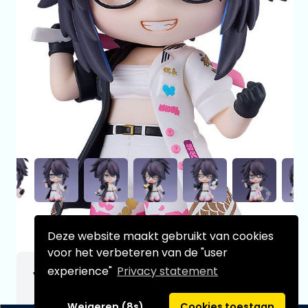
Deze website maakt gebruikt van cookies
voor het verbeteren van de "user
experience"
Privacy statement
VShojo Nendoroid Action Figure Kson 10 cm
€69,99
[Onder voorbehoud]
Weigeren (8s)
Cookies toestaan