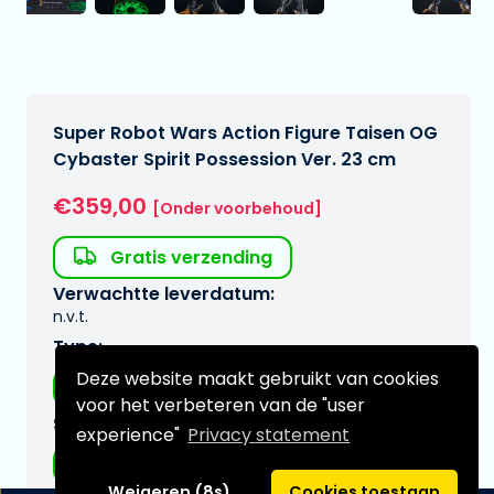
Super Robot Wars Action Figure Taisen OG
Cybaster Spirit Possession Ver. 23 cm
€359,00
[Onder voorbehoud]
Gratis verzending
Verwachtte leverdatum:
n.v.t.
Type:
Deze website maakt gebruikt van cookies
Anime figuren
voor het verbeteren van de "user
Serie:
experience"
Privacy statement
Super Robot Taisen
Weigeren (8s)
Cookies toestaan