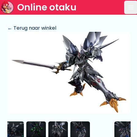
Online otaku
Op
← Terug naar winkel