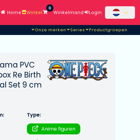
0
Home
Winkel
Winkelmand
Login
Onze merken
Series
Productgroepen
trama PVC
box Re Birth
ial Set 9 cm
m:
Type:
Anime figuren