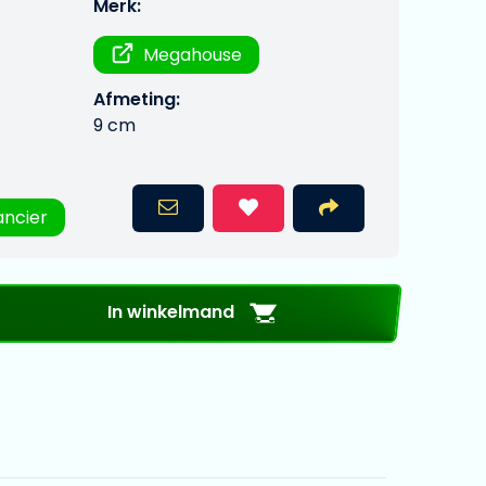
Merk:
Megahouse
Afmeting:
9 cm
ancier
In winkelmand