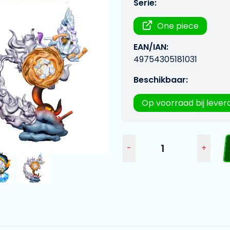
Serie:
One piece
EAN/IAN:
49754305181031
Beschikbaar:
Op voorraad bij lever
-
+