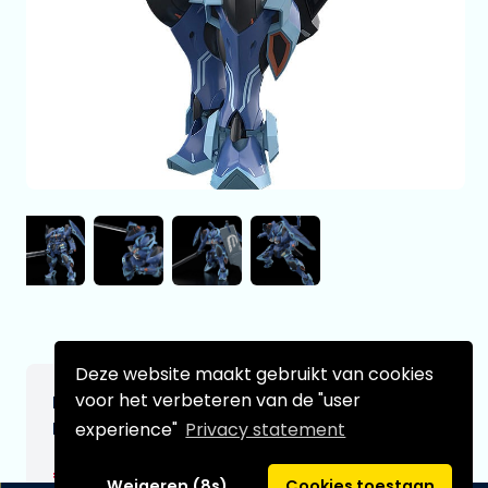
Deze website maakt gebruikt van cookies
voor het verbeteren van de "user
Knight's & Magic Moderoid Plastic Model
Kit Toybox 14 cm
experience"
Privacy statement
€64,99
[Onder voorbehoud]
Weigeren (8s)
Cookies toestaan