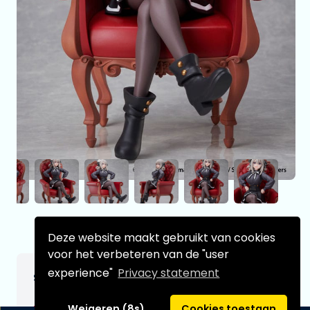
Deze website maakt gebruikt van cookies
voor het verbeteren van de "user
experience"
Privacy statement
Spy Classroom PVC Statue 1/7 Lily 20 cm
€37,99
[Onder voorbehoud]
Weigeren (8s)
Cookies toestaan