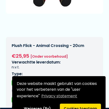
Plush Flick - Animal Crossing - 20cm
€25,95
[Onder voorbehoud]
Verwachtte leverdatum:
n.v.t.
Type:
Plushes
Deze website maakt gebruikt van cookies
voor het verbeteren van de "user
Serie:
experience"
Privacy statement
Animal crossing
Merk:
Weigeren (8s)
Cookies toestaan