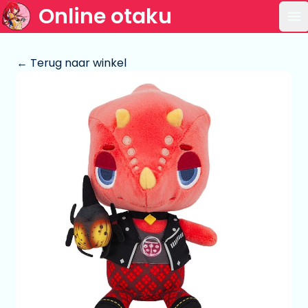
Online otaku
Op
← Terug naar winkel