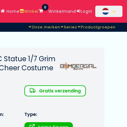
0
Home
Winkel
Winkelmand
Login
Onze merken
Series
Productgroepen
 Statue 1/7 Grim
 Cheer Costume
Gratis verzending
m:
Type: