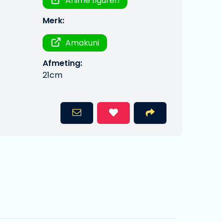
Anime figuren
Merk:
Amakuni
Afmeting:
21cm