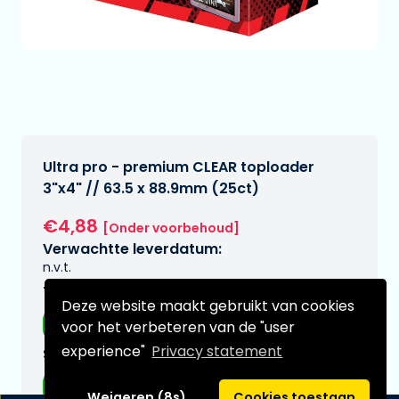
Ultra pro - premium CLEAR toploader
3"x4" // 63.5 x 88.9mm (25ct)
€4,88
[Onder voorbehoud]
Verwachtte leverdatum:
n.v.t.
Type:
Deze website maakt gebruikt van cookies
TCG
voor het verbeteren van de "user
experience"
Privacy statement
Serie:
N.v.t./Other
Weigeren (8s)
Cookies toestaan