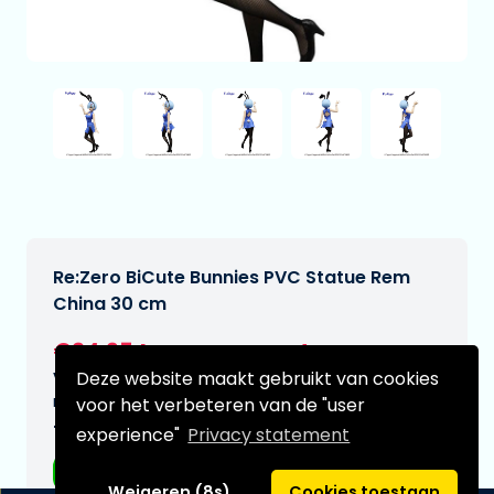
Re:Zero BiCute Bunnies PVC Statue Rem
China 30 cm
€24,95
[Onder voorbehoud]
Deze website maakt gebruikt van cookies
Verwachtte leverdatum:
n.v.t.
voor het verbeteren van de "user
Type:
experience"
Privacy statement
Anime figuren
Weigeren (8s)
Cookies toestaan