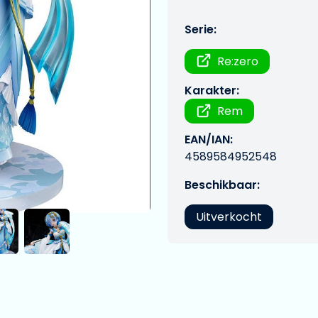
Serie:
Re:zero
Karakter:
Rem
EAN/IAN:
4589584952548
Beschikbaar:
Uitverkocht