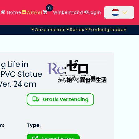
0
Home
Winkel
Winkelmand
Login
Onze merken
Series
Productgroepen
g Life in
 PVC Statue
Ver. 24 cm
Gratis verzending
m:
Type: