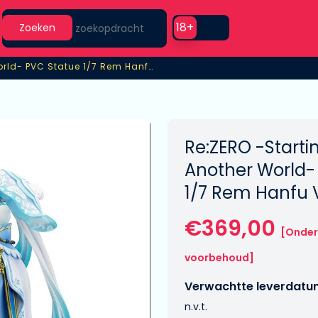
Search
Use setting
18+
Zoeken
-Starting Life in Another World- PVC Statue 1/7 Rem Hanfu Ver.
World- PVC Statue 1/7 Rem Hanfu Ver.
Re:ZERO -Startin
Another World-
1/7 Rem Hanfu 
€369,00
[Onder
voorbehoud]
Verwachtte leverdatu
n.v.t.