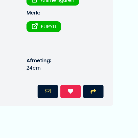
Anime figuren
Merk:
FURYU
Afmeting:
24cm