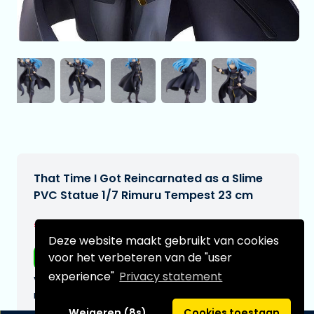
That Time I Got Reincarnated as a Slime
PVC Statue 1/7 Rimuru Tempest 23 cm
€202,95
[Onder voorbehoud]
Deze website maakt gebruikt van cookies
voor het verbeteren van de "user
Gratis verzending
experience"
Privacy statement
Verwachtte leverdatum:
n.v.t.
Weigeren (8s)
Cookies toestaan