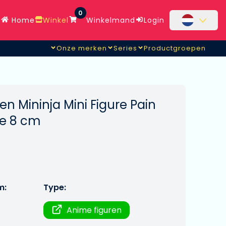
0
Home
Winkel
Winkelmand
Login
Onze merken
Series
Productgroepen
n Mininja Mini Figure Pain
ve 8 cm
m:
Type:
Anime figuren