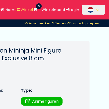
0
Home
Winkel
Winkelmand
Login
Onze merken
Series
Productgroepen
n Mininja Mini Figure
2 Exclusive 8 cm
m:
Type:
Anime figuren