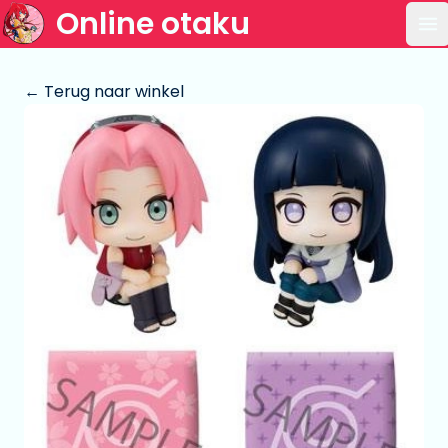
Online otaku
Op
← Terug naar winkel