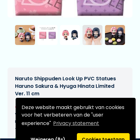
Naruto Shippuden Look Up PVC Statues
Haruno Sakura & Hyuga Hinata Limited
Ver. 11 cm
€99,95
Deze website maakt gebruikt van cookies
[Onder voorbehoud]
voor het verbeteren van de "user
Verwachtte leverdatum:
n.v.t.
experience"
Privacy statement
Type:
Weigeren (8s)
Cookies toestaan