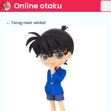
Online otaku
Op
← Terug naar winkel