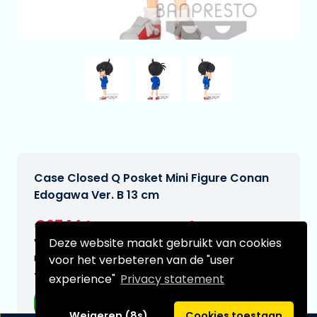
Case Closed Q Posket Mini Figure Conan
Edogawa Ver. B 13 cm
€27,14
[Onder voorbehoud]
Deze website maakt gebruikt van cookies
Verwachtte leverdatum:
n.v.t.
voor het verbeteren van de "user
Type:
experience"
Privacy statement
Anime figuren
Weigeren (8s)
Cookies toestaan