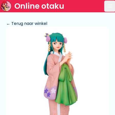
Online otaku
Op
← Terug naar winkel