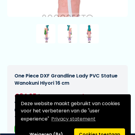
One Piece DXF Grandline Lady PVC Statue
Wanokuni Hiyori 16 cm
€34,95
[Onder voorbehoud]
Deze website maakt gebruikt van cookies
Verwachtte leverdatum:
n.v.t.
voor het verbeteren van de "user
Type:
experience"
Privacy statement
Anime figuren
Weigeren (8s)
Cookies toestaan