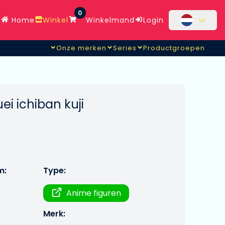
0
Home
Winkel
Winkelmand
Login
Onze merken
Series
Productgroepen
uei ichiban kuji
m:
Type:
Anime figuren
Merk: