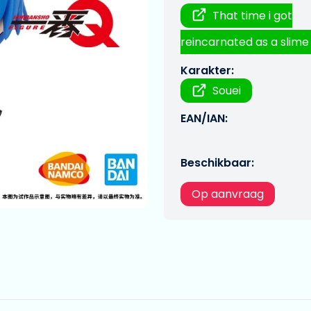
That time i got
reincarnated as a slime
Karakter:
Souei
EAN/IAN:
Beschikbaar:
Op aanvraag