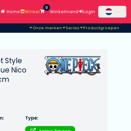
0
Home
Winkel
Winkelmand
Login
Onze merken
Series
Productgroepen
 Style
tue Nico
 cm
m:
Type: