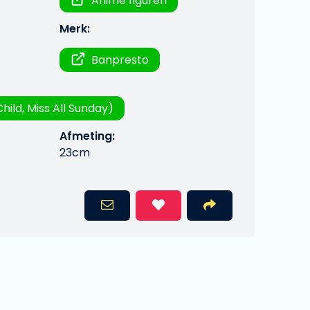
Anime figuren
Merk:
Banpresto
Child, Miss All Sunday)
Afmeting:
23cm