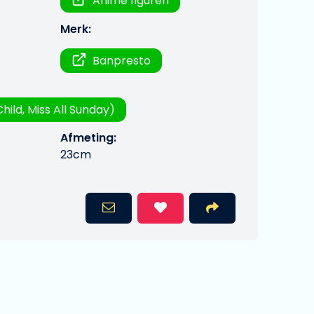
Anime figuren
Merk:
Banpresto
Child, Miss All Sunday)
Afmeting:
23cm