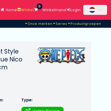
0
Home
Winkel
Winkelmand
Login
Onze merken
Series
Productgroepen
 Style
tue Nico
 cm
m:
Type: