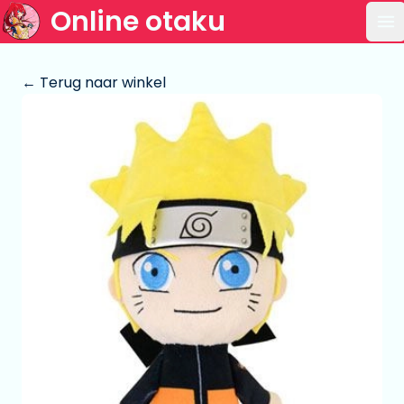
Online otaku
Op
← Terug naar winkel