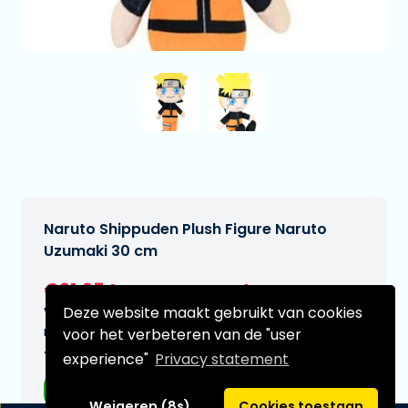
Naruto Shippuden Plush Figure Naruto
Uzumaki 30 cm
€21,95
[Onder voorbehoud]
Deze website maakt gebruikt van cookies
Verwachtte leverdatum:
n.v.t.
voor het verbeteren van de "user
Type:
experience"
Privacy statement
Plushes
Weigeren (8s)
Cookies toestaan