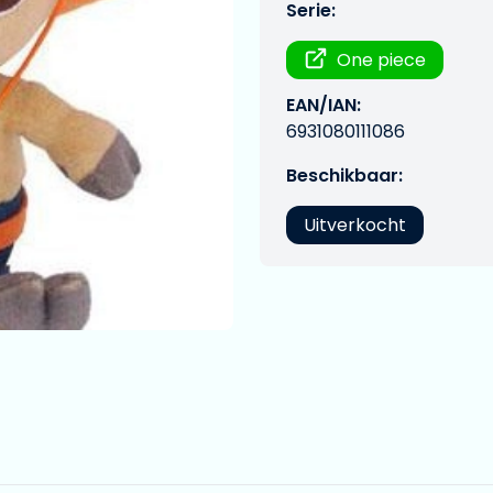
Serie:
One piece
EAN/IAN:
6931080111086
Beschikbaar:
Uitverkocht