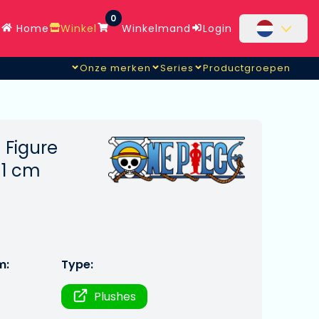
0
Home
Winkel
Winkelmand
Login
Onze merken
Series
Productgroepen
 Figure
11 cm
m:
Type:
Plushes