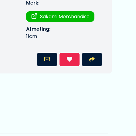
Merk:
Sakami Merchandise
Afmeting:
11cm