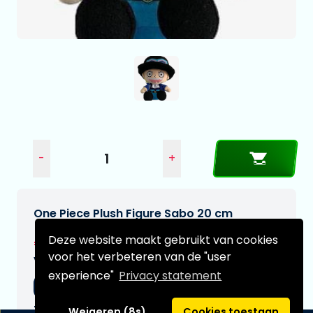
-
+
One Piece Plush Figure Sabo 20 cm
Deze website maakt gebruikt van cookies
€15,95
voor het verbeteren van de "user
Verwachtte leverdatum:
experience"
Privacy statement
05-09-2026
Type:
Weigeren (8s)
Cookies toestaan