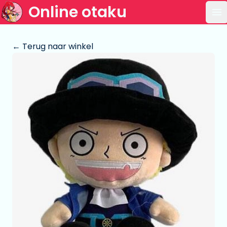
Online otaku
Op
← Terug naar winkel