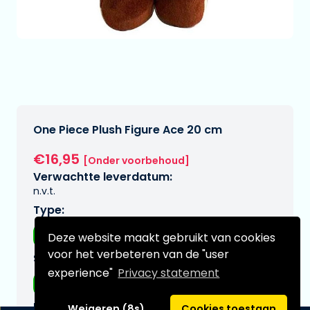
One Piece Plush Figure Ace 20 cm
€16,95
[Onder voorbehoud]
Verwachtte leverdatum:
n.v.t.
Type:
Plushes
Deze website maakt gebruikt van cookies
voor het verbeteren van de "user
Serie:
experience"
Privacy statement
One piece
Merk:
Weigeren (8s)
Cookies toestaan