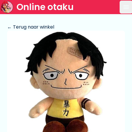
Online otaku
Op
← Terug naar winkel