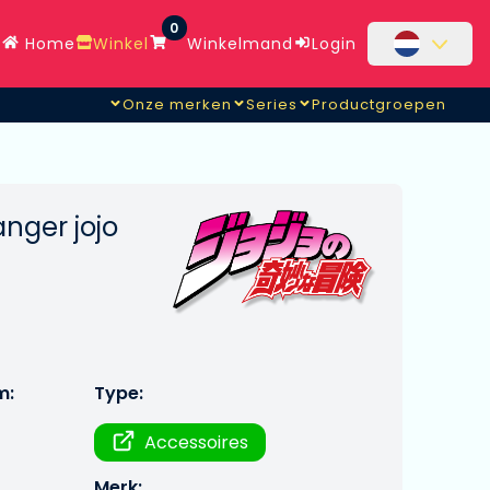
0
Home
Winkel
Winkelmand
Login
Onze merken
Series
Productgroepen
anger jojo
m:
Type:
Accessoires
Merk: