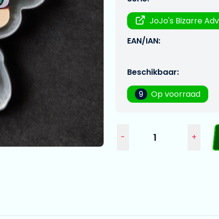
JoJo's Bizarre Ad
EAN/IAN:
Beschikbaar:
9
Op voorraad
-
+