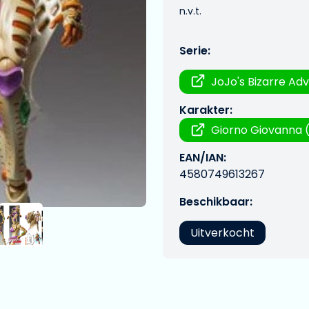
n.v.t.
Serie:
JoJo's Bizarre Ad
Karakter:
Giorno Giovanna 
EAN/IAN:
4580749613267
Beschikbaar:
Uitverkocht