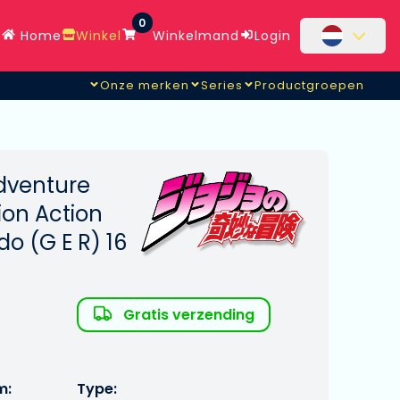
0
Home
Winkel
Winkelmand
Login
Onze merken
Series
Productgroepen
Adventure
ion Action
o (G E R) 16
Gratis verzending
m:
Type: