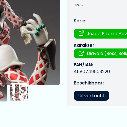
n.v.t.
Serie:
JoJo's Bizarre Ad
Karakter:
Diavolo (Boss, Sol
EAN/IAN:
4580749603220
Beschikbaar:
Uitverkocht