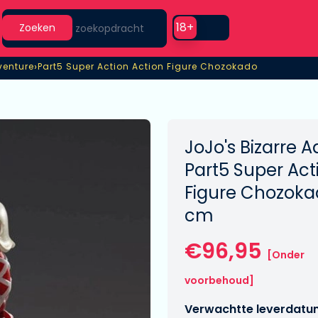
Search
Use setting
18+
Zoeken
›
venture
Part5 Super Action Action Figure Chozokado
venture
Part5 Super Action Action Figure Chozokado
JoJo's Bizarre 
Part5 Super Act
Figure Chozokad
cm
€96,95
[Onder
voorbehoud]
Verwachtte leverdatu