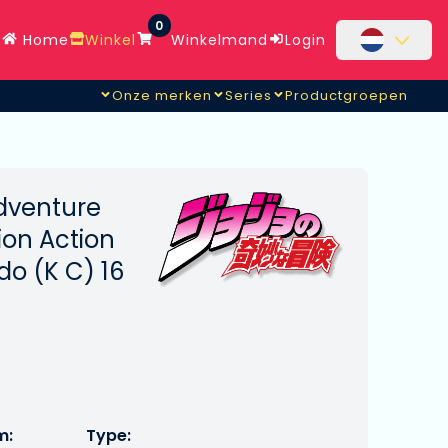
0
Home
Winkel
Winkelmand
Login
Onze merken
Series
Productgroepen
Adventure
ion Action
o (K C) 16
m:
Type: