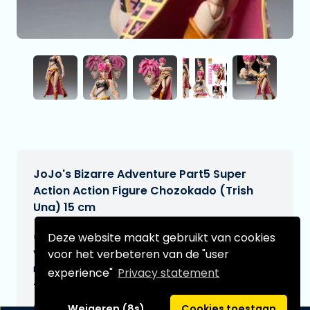
JoJo's Bizarre Adventure Part5 Super
Action Action Figure Chozokado (Trish
Una) 15 cm
€95,95
Deze website maakt gebruikt van cookies
[Onder voorbehoud]
voor het verbeteren van de "user
Verwachtte leverdatum:
n.v.t.
experience"
Privacy statement
Type:
Weigeren (8s)
Cookies toestaan