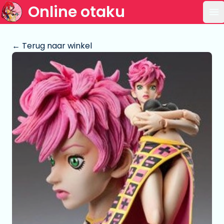
Online otaku
Op
← Terug naar winkel