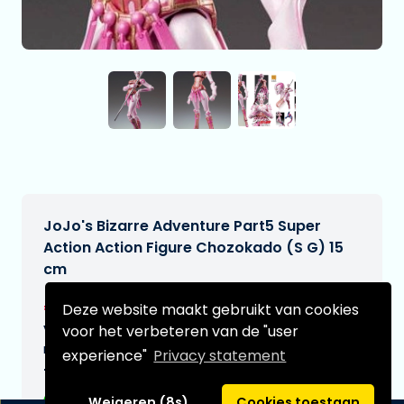
JoJo's Bizarre Adventure Part5 Super
Action Action Figure Chozokado (S G) 15
cm
€95,95
Deze website maakt gebruikt van cookies
[Onder voorbehoud]
Verwachtte leverdatum:
voor het verbeteren van de "user
n.v.t.
experience"
Privacy statement
Type:
Weigeren (8s)
Cookies toestaan