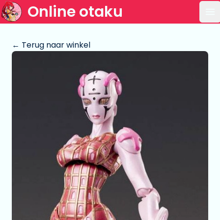
Online otaku
Op
← Terug naar winkel