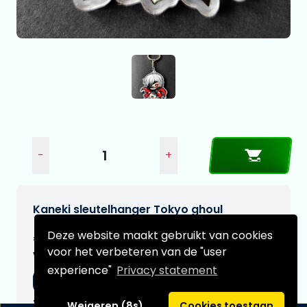
-
+
Kaneki sleutelhanger Tokyo ghoul
Deze website maakt gebruikt van cookies
€4,50
voor het verbeteren van de "user
Verwachtte leverdatum:
experience"
Privacy statement
14-08-2026
Type:
Weigeren (8s)
Cookies toestaan