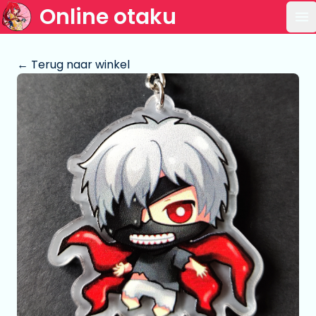
Online otaku
Op
← Terug naar winkel