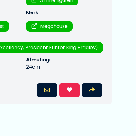
Anime figuren
Merk:
st
Megahouse
Excellency, President Führer King Bradley)
Afmeting:
24cm