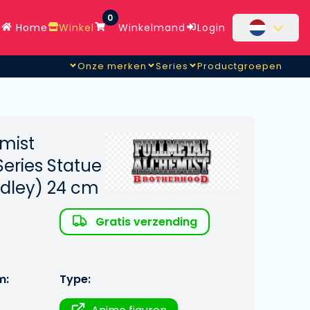
0
Home
Winkel
Winkelmand
Login
Onze merken
Series
Productgroepen
mist
Series Statue
adley) 24 cm
Gratis verzending
m:
Type: