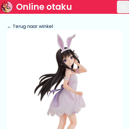
Online otaku
Op
← Terug naar winkel