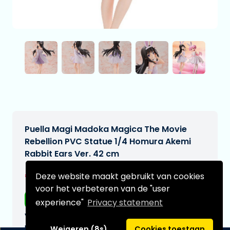
Puella Magi Madoka Magica The Movie
Rebellion PVC Statue 1/4 Homura Akemi
Rabbit Ears Ver. 42 cm
€379,95
Deze website maakt gebruikt van cookies
[Onder voorbehoud]
voor het verbeteren van de "user
Gratis verzending
experience"
Privacy statement
Verwachtte leverdatum:
n.v.t.
Weigeren (8s)
Cookies toestaan