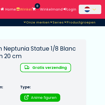
0
Home
Winkel
Winkelmand
Login
Onze merken
Series
Productgroepen
 Neptunia Statue 1/8 Blanc
n 20 cm
Gratis verzending
m:
Type:
Anime figuren